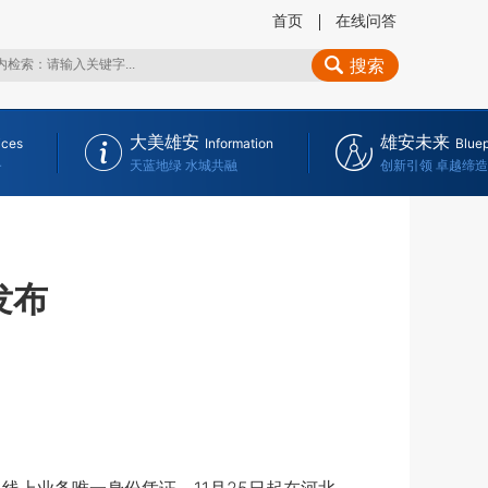
首页
在线问答
搜索
大美雄安
雄安未来
ices
Information
Bluep
务
天蓝地绿 水城共融
创新引领 卓越缔造
发布