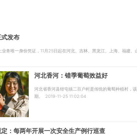
正式发布
业务唯一身份凭证，11月25日起在河北、吉林、黑龙江、上海、福建、
河北香河：错季葡萄效益好
河北省香河县钳屯镇二百户村是传统的葡萄种植村，
期。
2019-11-25 11:02:04
规定：每两年开展一次安全生产例行巡查