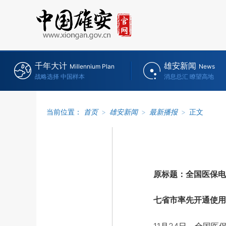
千年大计
雄安新闻
Millennium Plan
News
战略选择 中国样本
消息总汇 瞭望高地
当前位置：
首页
>
雄安新闻
>
最新播报
>
正文
原标题：全国医保电
七省市率先开通使用 