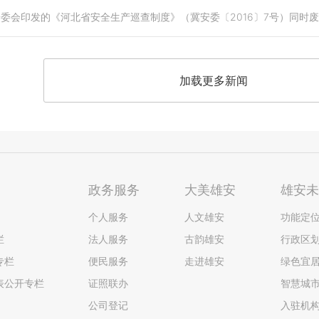
省安委会印发的《河北省安全生产巡查制度》（冀安委〔2016〕7号）同时
加载更多新闻
政务服务
大美雄安
雄安
个人服务
人文雄安
功能定
栏
法人服务
古韵雄安
行政区
专栏
便民服务
走进雄安
绿色宜
表公开专栏
证照联办
智慧城
公司登记
入驻机