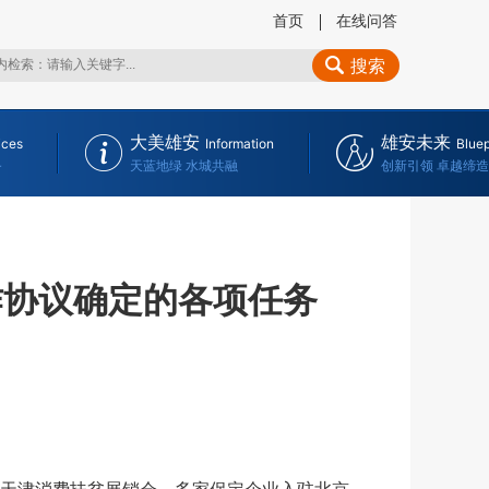
首页
在线问答
搜索
大美雄安
雄安未来
ices
Information
Bluep
务
天蓝地绿 水城共融
创新引领 卓越缔造
作协议确定的各项任务