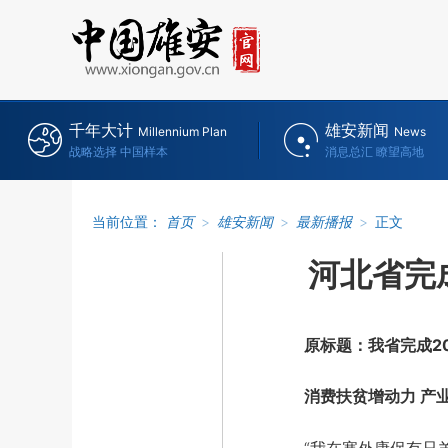
千年大计
雄安新闻
Millennium Plan
News
战略选择 中国样本
消息总汇 瞭望高地
当前位置：
首页
>
雄安新闻
>
最新播报
>
正文
河北省完
原标题：我省完成20
消费扶贫增动力 产业