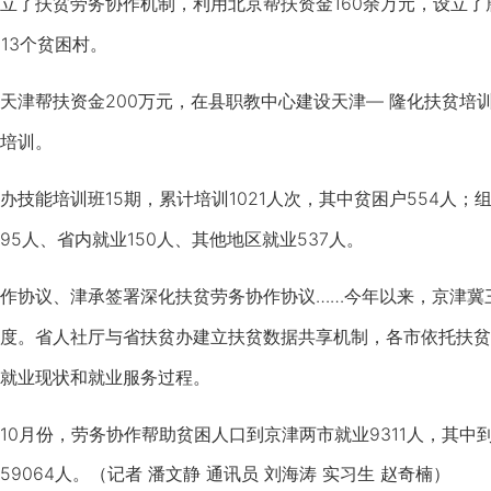
了扶贫劳务协作机制，利用北京帮扶资金160余万元，设立了
13个贫困村。
津帮扶资金200万元，在县职教中心建设天津— 隆化扶贫培
培训。
能培训班15期，累计培训1021人次，其中贫困户554人；组
5人、省内就业150人、其他地区就业537人。
协议、津承签署深化扶贫劳务协作协议……今年以来，京津冀
度。省人社厅与省扶贫办建立扶贫数据共享机制，各市依托扶贫
就业现状和就业服务过程。
月份，劳务协作帮助贫困人口到京津两市就业9311人，其中到北
9064人。（记者 潘文静 通讯员 刘海涛 实习生 赵奇楠）