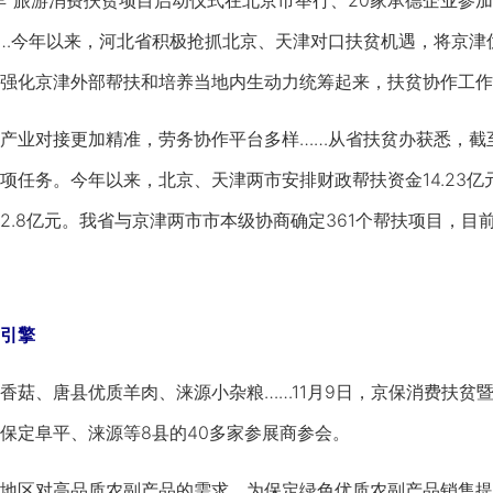
旅游消费扶贫项目启动仪式在北京市举行、20家承德企业参加
…今年以来，河北省积极抢抓北京、天津对口扶贫机遇，将京津
强化京津外部帮扶和培养当地内生动力统筹起来，扶贫协作工作
对接更加精准，劳务协作平台多样……从省扶贫办获悉，截至1
任务。今年以来，北京、天津两市安排财政帮扶资金14.23亿元，
2.8亿元。我省与京津两市市本级协商确定361个帮扶项目，目
引擎
菇、唐县优质羊肉、涞源小杂粮……11月9日，京保消费扶贫
保定阜平、涞源等8县的40多家参展商参会。
区对高品质农副产品的需求，为保定绿色优质农副产品销售提