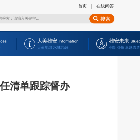
首页
在线问答
搜索
大美雄安
雄安未来
ices
Information
Bluep
务
天蓝地绿 水城共融
创新引领 卓越缔造
责任清单跟踪督办