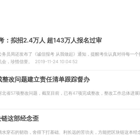
考：拟招2.4万人 超143万人报名过审
公务员局还发布了《诚信报考 从我做起》通知，提醒考生认真对待每一个
机会，珍惜信誉。
2019-11-24 10:04:52
成整改问题建立责任清单跟踪督办
河北省57项整改问题，截至目前，已有47项完成整改，整改工作总体进
块链这部经念歪
滴水穿石的韧劲，舍得下打基础、利长远的苦功夫，方能把区块链这本经