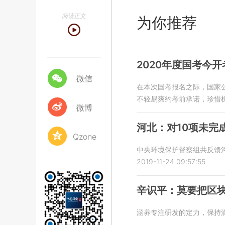
阅读正文
为你推荐
2020年度国考今开
微信
在本次国考报名之际，国家
不轻易爽约考前承诺，珍惜
微博
河北：对10项未完
Qzone
中央环境保护督察组共反馈
2019-11-24 09:57:55
辛识平：莫要把区
涵养专注研发的定力，保持