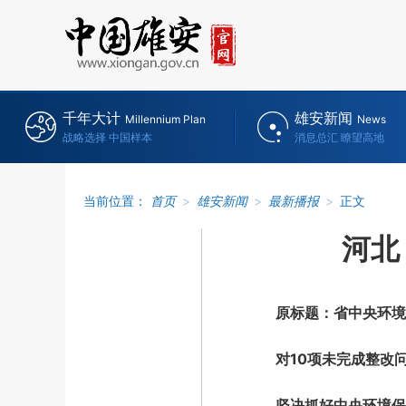
千年大计
雄安新闻
Millennium Plan
News
战略选择 中国样本
消息总汇 瞭望高地
当前位置：
首页
>
雄安新闻
>
最新播报
>
正文
河北
原标题：省中央环境
对10项未完成整改问
坚决抓好中央环境保护