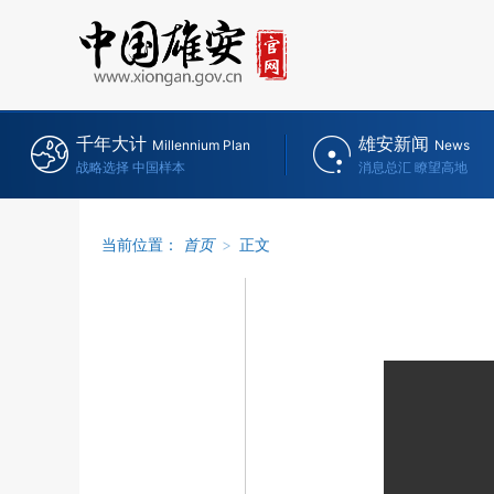
千年大计
雄安新闻
Millennium Plan
News
战略选择 中国样本
消息总汇 瞭望高地
当前位置：
首页
>
正文