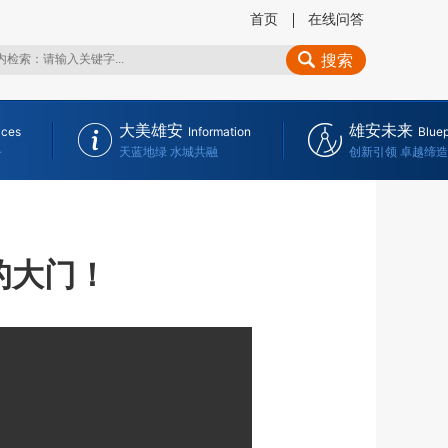
首页
在线问答
搜索
大美雄安
雄安未来
ices
Information
Bluep
务
天蓝地绿 水城共融
创新引领 卓越缔造
的大门！