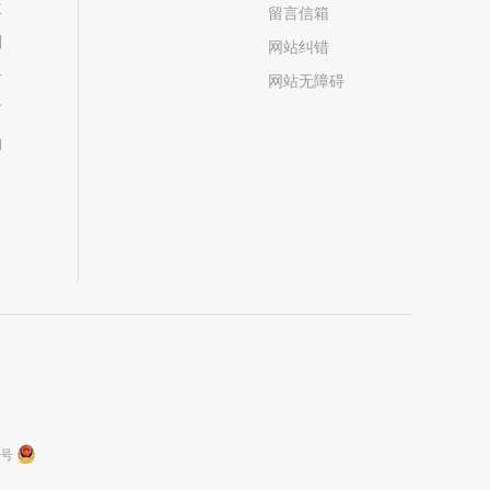
位
留言信箱
划
网站纠错
居
网站无障碍
市
构
9号