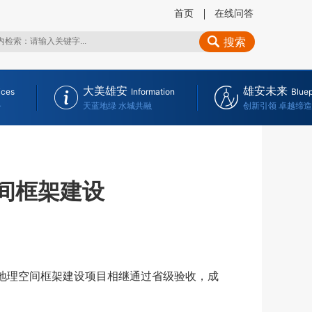
首页
在线问答
搜索
大美雄安
雄安未来
ices
Information
Bluep
务
天蓝地绿 水城共融
创新引领 卓越缔造
间框架建设
地理空间框架建设项目相继通过省级验收，成