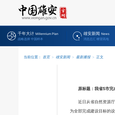
千年大计
雄安新闻
Millennium Plan
News
战略选择 中国样本
消息总汇 瞭望高地
当前位置：
首页
>
雄安新闻
>
最新播报
>
正文
原标题：我省5市完
近日从省自然资源厅获
为全部完成建设目标的设