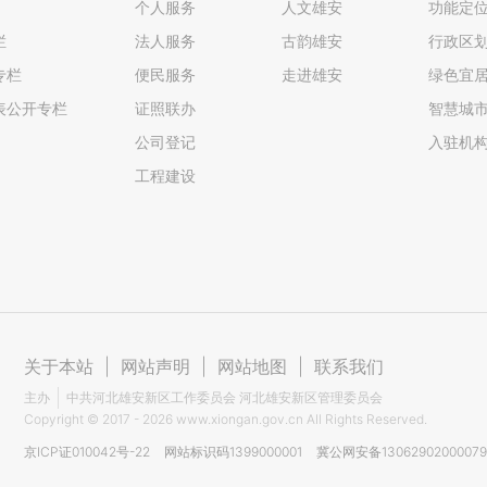
个人服务
人文雄安
功能定
栏
法人服务
古韵雄安
行政区
专栏
便民服务
走进雄安
绿色宜
表公开专栏
证照联办
智慧城
公司登记
入驻机
工程建设
关于本站
|
网站声明
|
网站地图
|
联系我们
主办
中共河北雄安新区工作委员会 河北雄安新区管理委员会
Copyright ©
2017 - 2026
www.xiongan.gov.cn All Rights Reserved.
京ICP证010042号-22
网站标识码1399000001
冀公网安备1306290200007