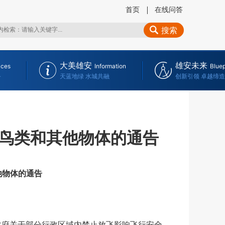
首页
在线问答
搜索
大美雄安
雄安未来
ices
Information
Bluep
务
天蓝地绿 水城共融
创新引领 卓越缔造
鸟类和其他物体的通告
他
物体的通告
府关于部分行政区域内禁止放飞影响飞行安全