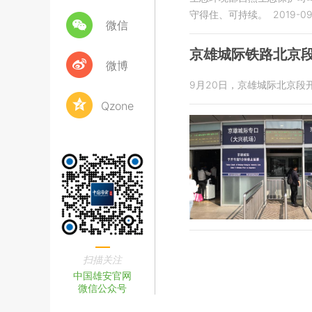
守得住、可持续。
2019-09
微信
京雄城际铁路北京段
微博
9月20日，京雄城际北京
Qzone
扫描关注
中国雄安官网
微信公众号