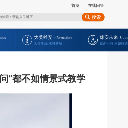
首页
在线问答
搜索
大美雄安
雄安未来
ices
Information
Bluep
务
天蓝地绿 水城共融
创新引领 卓越缔造
堂问”都不如情景式教学