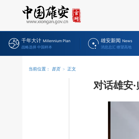
千年大计
雄安新闻
Millennium Plan
News
战略选择 中国样本
消息总汇 瞭望高地
当前位置：
首页
>
正文
对话雄安·