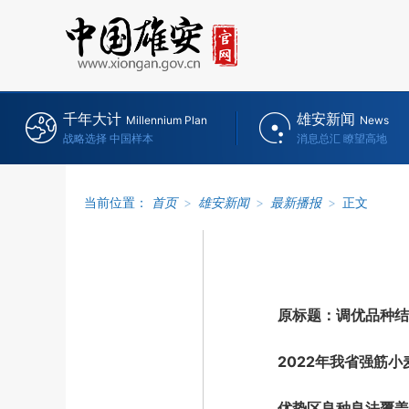
千年大计
雄安新闻
Millennium Plan
News
战略选择 中国样本
消息总汇 瞭望高地
当前位置：
首页
>
雄安新闻
>
最新播报
>
正文
原标题：调优品种结
2022年我省强筋小麦
优势区良种良法覆盖率达