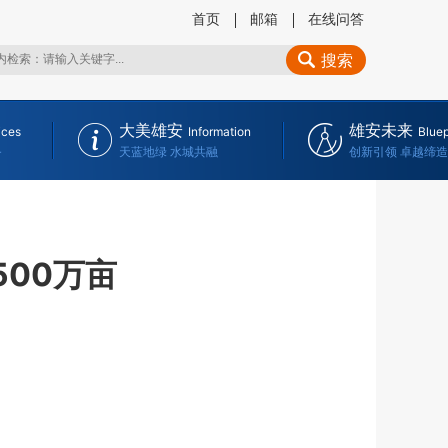
首页
邮箱
在线问答
搜索
大美雄安
雄安未来
ices
Information
Bluep
务
天蓝地绿 水城共融
创新引领 卓越缔造
500万亩