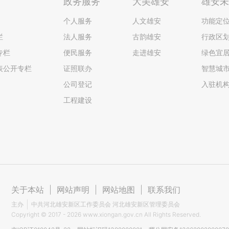
政务服务
大美雄安
雄安
个人服务
人文雄安
功能定
栏
法人服务
古韵雄安
行政区
专栏
便民服务
走进雄安
绿色宜
表公开专栏
证照联办
智慧城
公司登记
入驻机
工程建设
关于本站
|
网站声明
|
网站地图
|
联系我们
主办
中共河北雄安新区工作委员会 河北雄安新区管理委员会
Copyright ©
2017 - 2026
www.xiongan.gov.cn All Rights Reserved.