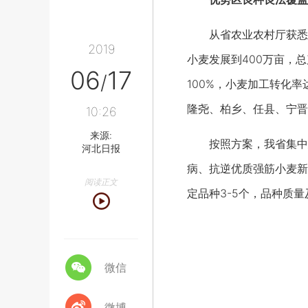
从省农业农村厅获悉，近
2019
小麦发展到400万亩，总
06
17
/
100%，小麦加工转化
隆尧、柏乡、任县、宁晋
10:26
来源:
按照方案，我省集中建
河北日报
病、抗逆优质强筋小麦新
阅读正文
定品种3-5个，品种质
微信
微博