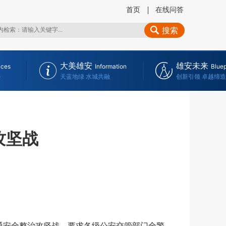
首页
在线问答
搜索
大美雄安
雄安未来
ices
Information
Bluep
务
天蓝地绿 水城共融
创新引领 卓越缔造
攻坚战
通安全整治攻坚战，要求各级公安交管部门全警