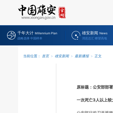
千年大计
雄安新闻
Millennium Plan
News
战略选择 中国样本
消息总汇 瞭望高地
当前位置：
首页
>
雄安新闻
>
最新播报
>
正文
原标题：公安部部署
一次死亡3人以上较大
公安部日前召开视频会