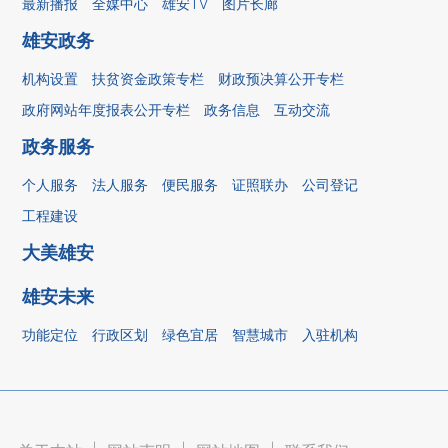
最新播报
全媒中心
雄安TV
图片长廊
雄安政务
机构设置
扶贫资金政策专栏
财政预决算公开专栏
政府网站年度报表公开专栏
政务信息
互动交流
政务服务
个人服务
法人服务
便民服务
证照联办
公司登记
工程建设
大美雄安
雄安未来
功能定位
行政区划
绿色宜居
智慧城市
入驻机构