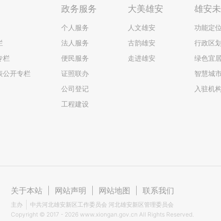
政务服务
大美雄安
雄安
个人服务
人文雄安
功能定
栏
法人服务
古韵雄安
行政区
专栏
便民服务
走进雄安
绿色宜
表公开专栏
证照联办
智慧城
公司登记
入驻机
工程建设
关于本站
|
网站声明
|
网站地图
|
联系我们
主办
中共河北雄安新区工作委员会 河北雄安新区管理委员会
Copyright ©
2017 - 2026
www.xiongan.gov.cn All Rights Reserved.