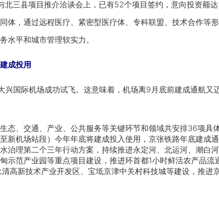
三县项目推介洽谈会上，已有52个项目签约，意向投资额达3
同体，通过远程医疗、紧密型医疗体、专科联盟、技术合作等形
务水平和城市管理软实力。
建成投用
大兴国际机场成功试飞。这意味着，机场离9月底前建成通航又
态、交通、产业、公共服务等关键环节和领域共安排36项具体
至新机场站段）今年年底将建成投入使用，京张铁路年底建成通
水治理第二个三年行动方案，持续推进永定河、北运河、潮白河
甸示范产业园等重点项目建设，推进环首都1小时鲜活农产品流
永清高新技术产业开发区、宝坻京津中关村科技城等建设，推进