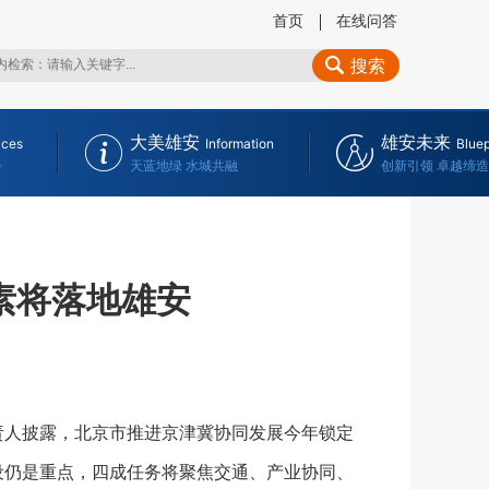
首页
在线问答
搜索
大美雄安
雄安未来
ices
Information
Bluep
务
天蓝地绿 水城共融
创新引领 卓越缔造
素将落地雄安
责人披露，北京市推进京津冀协同发展今年锁定
设仍是重点，四成任务将聚焦交通、产业协同、