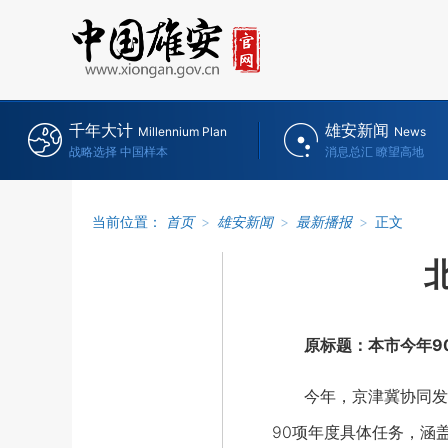
千年大计
雄安新闻
Millennium Plan
News
战略选择 中国样本
消息总汇 瞭望高地
当前位置：
首页
>
雄安新闻
>
最新播报
>
正文
原标题：本市今年9
今年，京津冀协同发
90项年度具体任务，涵