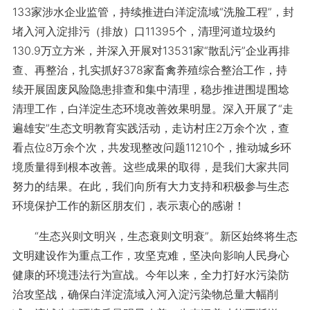
133家涉水企业监管，持续推进白洋淀流域“洗脸工程”，封
堵入河入淀排污（排放）口11395个，清理河道垃圾约
130.9万立方米，并深入开展对13531家“散乱污”企业再排
查、再整治，扎实抓好378家畜禽养殖综合整治工作，持
续开展固废风险隐患排查和集中清理，稳步推进围堤围埝
清理工作，白洋淀生态环境改善效果明显。深入开展了“走
遍雄安”生态文明教育实践活动，走访村庄2万余个次，查
看点位8万余个次，共发现整改问题11210个，推动城乡环
境质量得到根本改善。这些成果的取得，是我们大家共同
努力的结果。在此，我们向所有大力支持和积极参与生态
环境保护工作的新区朋友们，表示衷心的感谢！
“生态兴则文明兴，生态衰则文明衰”。新区始终将生态
文明建设作为重点工作，攻坚克难，坚决向影响人民身心
健康的环境违法行为宣战。今年以来，全力打好水污染防
治攻坚战，确保白洋淀流域入河入淀污染物总量大幅削