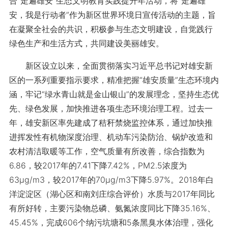
合“走遍雄安”生态文明教育实践提升年活动，将“走遍雄
安，我是行动者”作为新区世界环境日宣传活动的主题，旨
在凝聚全社会的共识，积极参与生态文明建设，自觉践行
绿色生产和生活方式，共同建设美丽雄安。
新区设立以来，全面贯彻落实习近平总书记对雄安新
区的一系列重要指示要求，精准把握“雄安质量”生态环境内
涵，牢记“绿水青山就是金山银山”的发展理念，坚持生态优
先、绿色发展，加快推进各项生态环境治理工程。过去一
年，雄安新区率先建成了秸秆禁烧监控体系，通过加快推
进挥发性有机物深度治理、机动车污染防治、锅炉改造和
农村清洁取暖等工作，空气质量有所改善，综合指数为
6.86，较2017年的7.41下降7.42%，PM2.5浓度为
63μg/m3，较2017年的70μg/m3下降5.97%。2018年白
洋淀淀区（湖心区和南刘庄综合评价）水质与2017年同比
有所好转，主要污染物总磷、氨氮浓度同比下降35.16%、
45.45%，完成606个纳污坑塘和5条黑臭水体治理，强化