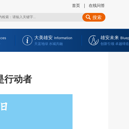
首页
在线问答
搜索
大美雄安
雄安未来
ices
Information
Bluep
务
天蓝地绿 水城共融
创新引领 卓越缔造
是行动者