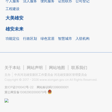
个人服务
法人服务
便民服务
证照联办
公司登记
工程建设
大美雄安
雄安未来
功能定位
行政区划
绿色宜居
智慧城市
入驻机构
关于本站
|
网站声明
|
网站地图
|
联系我们
主办
中共河北雄安新区工作委员会 河北雄安新区管理委员会
Copyright ©
2017 - 2026
www.xiongan.gov.cn All Rights Reserved.
京ICP证010042号-22
网站标识码1399000001
冀公网安备13062902000079号