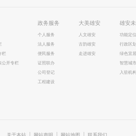
政务服务
大美雄安
雄安
个人服务
人文雄安
功能定
栏
法人服务
古韵雄安
行政区
专栏
便民服务
走进雄安
绿色宜
表公开专栏
证照联办
智慧城
公司登记
入驻机
工程建设
关于本站
|
网站声明
|
网站地图
|
联系我们