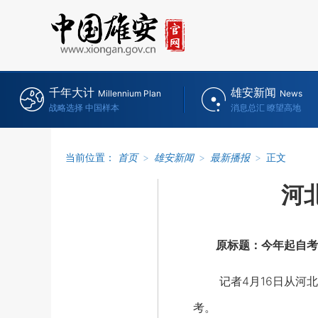
千年大计
雄安新闻
Millennium Plan
News
战略选择 中国样本
消息总汇 瞭望高地
当前位置：
首页
>
雄安新闻
>
最新播报
>
正文
河
原标题：今年起自考
记者4月16日从河北省
考。