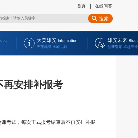
首页
在线问答
搜索
大美雄安
雄安未来
ices
Information
Bluep
务
天蓝地绿 水城共融
创新引领 卓越缔造
不再安排补报考
论课考试，每次正式报考结束后不再安排补报