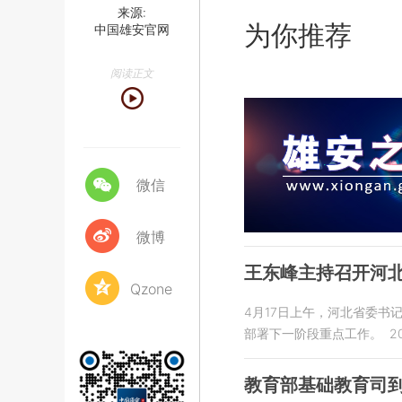
来源:
为你推荐
中国雄安官网
阅读正文
微信
微博
王东峰主持召开河
Qzone
4月17日上午，河北省委
部署下一阶段重点工作。
2
教育部基础教育司到