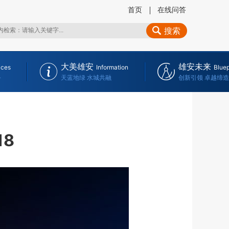
首页
在线问答
搜索
大美雄安
雄安未来
ices
Information
Bluep
务
天蓝地绿 水城共融
创新引领 卓越缔造
18