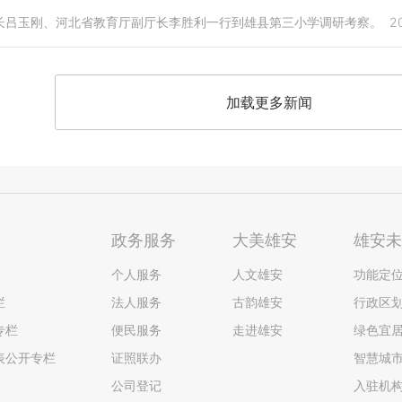
长吕玉刚、河北省教育厅副厅长李胜利一行到雄县第三小学调研考察。
2
加载更多新闻
政务服务
大美雄安
雄安
个人服务
人文雄安
功能定
栏
法人服务
古韵雄安
行政区
专栏
便民服务
走进雄安
绿色宜
表公开专栏
证照联办
智慧城
公司登记
入驻机