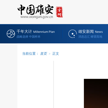
千年大计
雄安新闻
Millennium Plan
News
战略选择 中国样本
消息总汇 瞭望高地
当前位置：
首页
>
正文