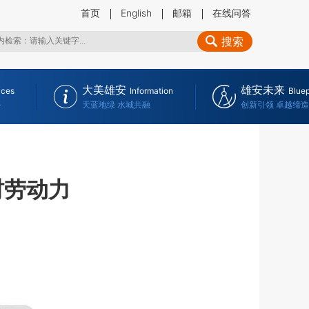
首页
English
邮箱
在线问答
搜索
大美雄安
雄安未来
ices
Information
Bluep
务
天蓝地绿 水城共融
创新引领 卓越缔造
村劳动力