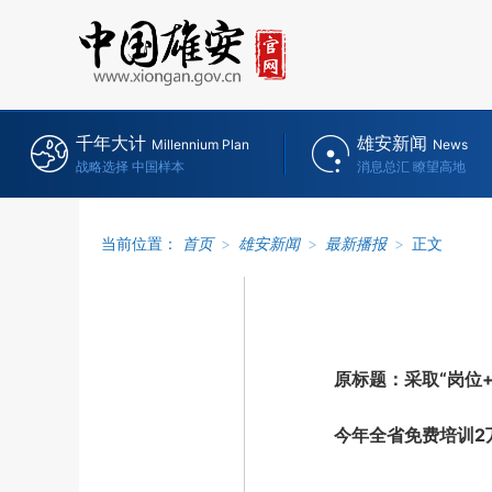
千年大计
雄安新闻
Millennium Plan
News
战略选择 中国样本
消息总汇 瞭望高地
当前位置：
首页
>
雄安新闻
>
最新播报
>
正文
原标题：采取“岗位+技
今年全省免费培训2