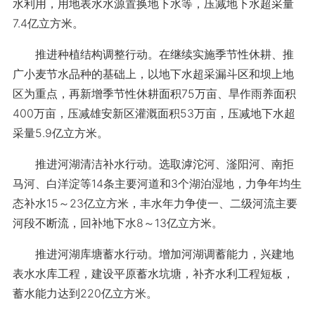
水利用，用地表水水源置换地下水等，压减地下水超采量
7.4亿立方米。
推进种植结构调整行动。在继续实施季节性休耕、推
广小麦节水品种的基础上，以地下水超采漏斗区和坝上地
区为重点，再新增季节性休耕面积75万亩、旱作雨养面积
400万亩，压减雄安新区灌溉面积53万亩，压减地下水超
采量5.9亿立方米。
推进河湖清洁补水行动。选取滹沱河、滏阳河、南拒
马河、白洋淀等14条主要河道和3个湖泊湿地，力争年均生
态补水15～23亿立方米，丰水年力争使一、二级河流主要
河段不断流，回补地下水8～13亿立方米。
推进河湖库塘蓄水行动。增加河湖调蓄能力，兴建地
表水水库工程，建设平原蓄水坑塘，补齐水利工程短板，
蓄水能力达到220亿立方米。