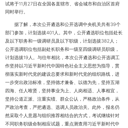
试将于11月27日在全国各直辖市、省会城市和自治区首府
同时举行。
据了解，本次公开遴选和公开选调中央机关共有39个
部门参加，计划选拔401人。其中，公开遴选职位包括处长
及以下职务和一级调研员及以下职级，计划选拔382人；
公开选调职位包括副处长职务和一级至四级调研员职级，
计划选拔19人。与往年相比，本次公开遴选和公开选调工
作坚持以习近平新时代中国特色社会主义思想为指导，贯
彻落实新时代党的建设总要求和新时代党的组织路线，进
一步突出政治标准，坚持德才兼备、以德为先，坚持五湖
四海、任人唯贤，坚持事业为上、人岗相适、人事相宜，
坚持公道正派、注重实绩、群众公认，严格政治条件，从
严政治考查，严把遴选、选调人员政治关。此外，报名仍
然采取个人意愿与组织推荐相结合的方式，考试继续针对
不同职务职级命制相应试题，重点测查用习近平新时代中