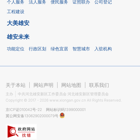
个人服务
法人服务
便民服务
证照联办
公司登记
工程建设
大美雄安
雄安未来
功能定位
行政区划
绿色宜居
智慧城市
入驻机构
关于本站
|
网站声明
|
网站地图
|
联系我们
主办
中共河北雄安新区工作委员会 河北雄安新区管理委员会
Copyright ©
2017 - 2026
www.xiongan.gov.cn All Rights Reserved.
京ICP证010042号-22
网站标识码1399000001
冀公网安备13062902000079号