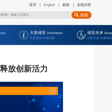
首页
English
邮箱
在线问答
搜索
大美雄安
雄安未来
ices
Information
Bluep
务
天蓝地绿 水城共融
创新引领 卓越缔造
 释放创新活力