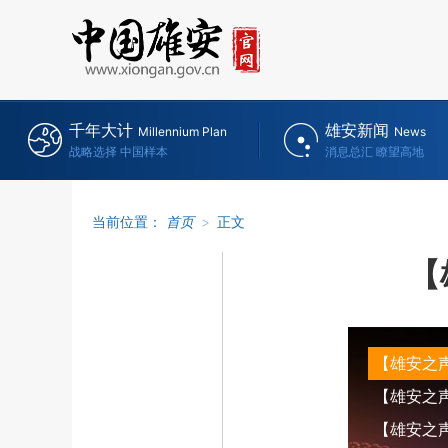
千年大计
雄安新闻
Millennium Plan
News
战略选择 中国样本
消息总汇 瞭望高地
当前位置：
首页
>
正文
【
【雄安之
【雄安之声】
【雄安之声】