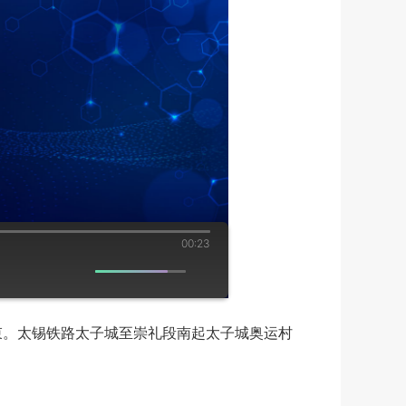
00:23
束。太锡铁路太子城至崇礼段南起太子城奥运村