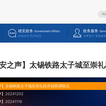
雄安政务
政务服务
Government Affairs
Serv
权威发布 民声前沿
办事指引 便捷服
安之声】太锡铁路太子城至崇礼
声】太锡铁路太子城至崇礼段开始联调联试
20241202
20241119