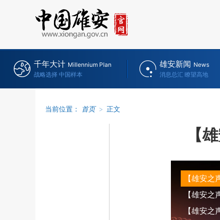
千年大计
雄安新闻
Millennium Plan
News
战略选择 中国样本
消息总汇 瞭望高地
当前位置：
首页
>
正文
【雄
【雄安之
【雄安之声】
【雄安之声】