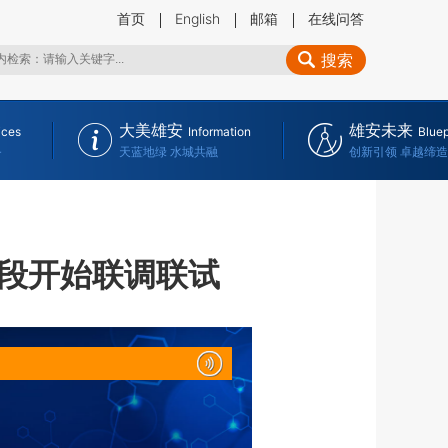
首页
English
邮箱
在线问答
搜索
大美雄安
雄安未来
ices
Information
Bluep
务
天蓝地绿 水城共融
创新引领 卓越缔造
段开始联调联试