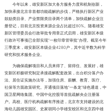
今年以来，雄安新区加大各方服务力度和机制创新，
加快承接北京非首都功能疏解的步伐，严格执行新区产业
鼓励类目录、产业禁限类目录两个清单，加快疏解企业注
册登记，目前北京投资来源企业占比超过80%。随着雄安
新区管理委员会行政审批专用章正式启用，雄安新区本级
行政许可事项已全部实现“一枚印章管审批”办理。截至今年
三季度末，雄安新区本级企业4280户，其中近半数为科学
研究和技术服务企业。
为确保疏解项目和人员来得了、留得住、发展好，雄
安新区积极研究制定承接疏解配套政策，出台积分落户办
法、居住证实施办法等，加强住房、薪酬、教育、医疗、
社保等方面政策研究。开通项目落地“一条龙”绿色通道，中
国卫星网络集团、中国中化控股等首批疏解央企注册落
户。高校、医疗机构疏解有序推进，北京市支持建设的北
海幼儿园雄安园区、史家胡同小学雄安校区和北京四中雄