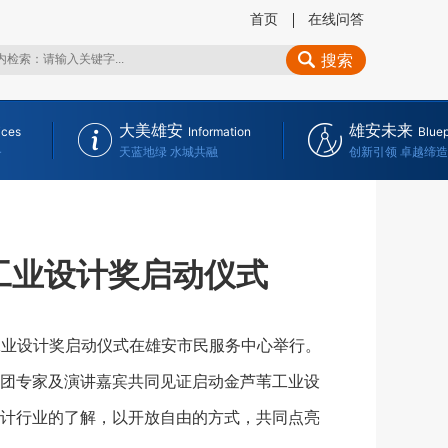
首页
在线问答
搜索
大美雄安
雄安未来
ices
Information
Bluep
务
天蓝地绿 水城共融
创新引领 卓越缔造
工业设计奖启动仪式
工业设计奖启动仪式在雄安市民服务中心举行。
团专家及演讲嘉宾共同见证启动金芦苇工业设
计行业的了解，以开放自由的方式，共同点亮