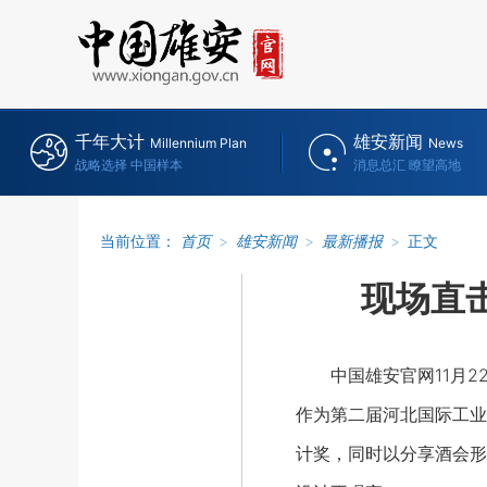
千年大计
雄安新闻
Millennium Plan
News
战略选择 中国样本
消息总汇 瞭望高地
当前位置：
首页
>
雄安新闻
>
最新播报
>
正文
现场直
中国雄安官网11月22
作为第二届河北国际工业
计奖，同时以分享酒会形