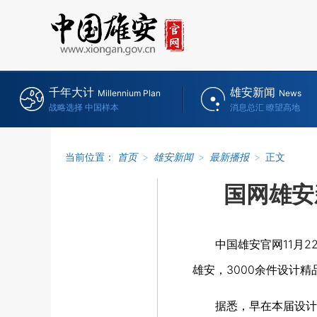
千年大计
雄安新闻
Millennium Plan
News
战略选择 中国样本
消息总汇 瞭望高地
当前位置：
首页
>
雄安新闻
>
最新播报
>
正文
国网雄安
中国雄安官网11月
雄安，3000余件设计
据悉，早在本届设计周