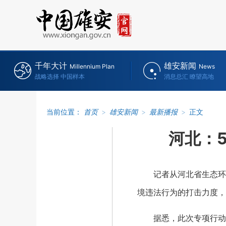
千年大计
雄安新闻
Millennium Plan
News
战略选择 中国样本
消息总汇 瞭望高地
当前位置：
首页
>
雄安新闻
>
最新播报
>
正文
河北：
记者从河北省生态环境
境违法行为的打击力度，
据悉，此次专项行动将