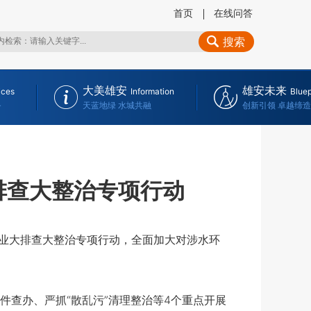
首页
在线问答
搜索
大美雄安
雄安未来
ices
Information
Bluep
务
天蓝地绿 水城共融
创新引领 卓越缔造
排查大整治专项行动
业大排查大整治专项行动，全面加大对涉水环
查办、严抓“散乱污”清理整治等4个重点开展