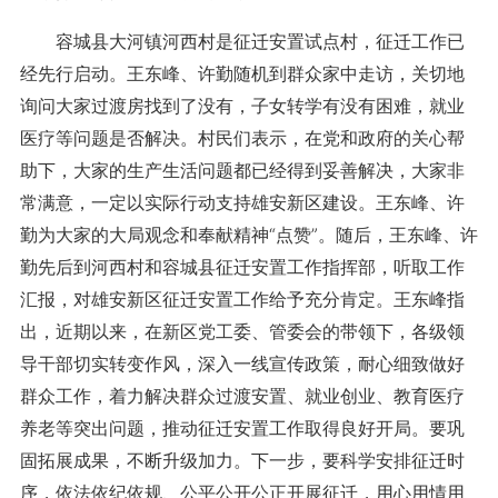
容城县大河镇河西村是征迁安置试点村，征迁工作已
经先行启动。王东峰、许勤随机到群众家中走访，关切地
询问大家过渡房找到了没有，子女转学有没有困难，就业
医疗等问题是否解决。村民们表示，在党和政府的关心帮
助下，大家的生产生活问题都已经得到妥善解决，大家非
常满意，一定以实际行动支持雄安新区建设。王东峰、许
勤为大家的大局观念和奉献精神“点赞”。随后，王东峰、许
勤先后到河西村和容城县征迁安置工作指挥部，听取工作
汇报，对雄安新区征迁安置工作给予充分肯定。王东峰指
出，近期以来，在新区党工委、管委会的带领下，各级领
导干部切实转变作风，深入一线宣传政策，耐心细致做好
群众工作，着力解决群众过渡安置、就业创业、教育医疗
养老等突出问题，推动征迁安置工作取得良好开局。要巩
固拓展成果，不断升级加力。下一步，要科学安排征迁时
序，依法依纪依规、公平公开公正开展征迁，用心用情用