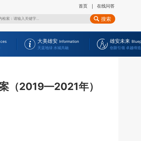
首页
在线问答
搜索
大美雄安
雄安未来
ices
Information
Bluep
务
天蓝地绿 水城共融
创新引领 卓越缔造
2019—2021年）