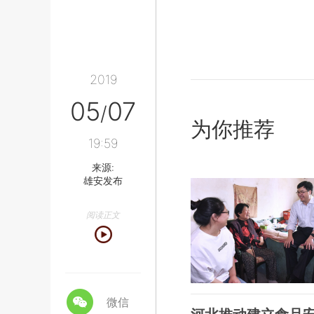
2019
05
07
/
为你推荐
19:59
来源:
雄安发布
阅读正文
微信