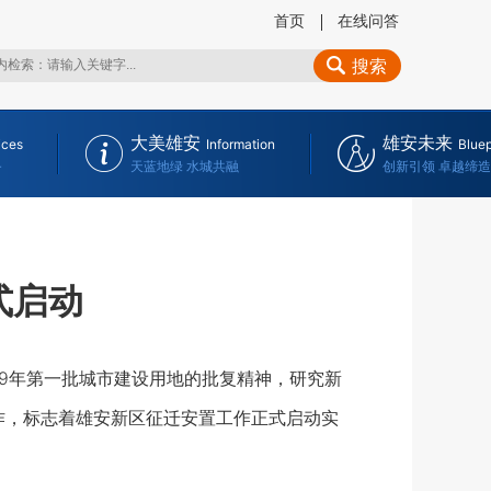
首页
在线问答
搜索
大美雄安
雄安未来
ices
Information
Bluep
务
天蓝地绿 水城共融
创新引领 卓越缔造
式启动
9年第一批城市建设用地的批复精神，研究新
作，标志着雄安新区征迁安置工作正式启动实