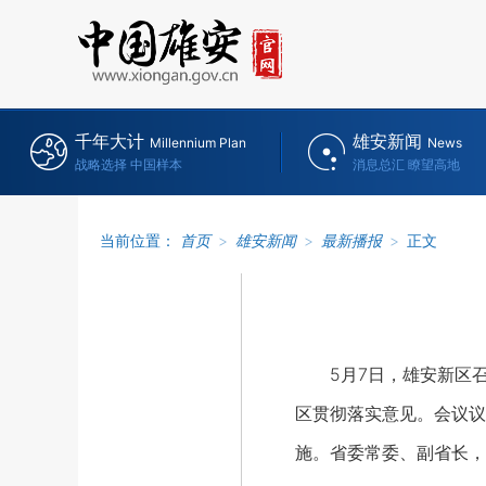
千年大计
雄安新闻
Millennium Plan
News
战略选择 中国样本
消息总汇 瞭望高地
当前位置：
首页
>
雄安新闻
>
最新播报
>
正文
5月7日，雄安新区召开
区贯彻落实意见。会议议
施。省委常委、副省长，