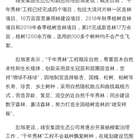
雄安集团生态公司副总经理彭旭更说，截至目前，“千
年秀林”工程已经完成四个项目，包括大清河片林一区造林
项目、10万亩苗景兼用林建设项目、2018年秋季植树造林
项目和2019年春季植树造林项目，累计完成新造林17万余
亩，植树1200余万株，选用的100多个树种均不会产生飞
絮。
彭旭更表示，“千年秀林”工程顺应自然，尊重苗木自然
本性和生长规律，创新采用原生冠苗和苗圃苗造林，坚
持“增绿不移绿”，因地制宜选择银杏、国槐、松树、柏树等
长寿、珍贵、乡土树种，采用自然随机散点和曲线栽植方
式，营造异龄、复层、混交的近自然千年秀林；同步建设
数字森林、廉洁森林，努力打造全国植树造林的“雄安样
板”。
彭旭更说，雄安集团生态公司将逐步开展杨柳絮治理
工作，“千年秀林”工程不会栽种飘絮树种，在规划建设范围