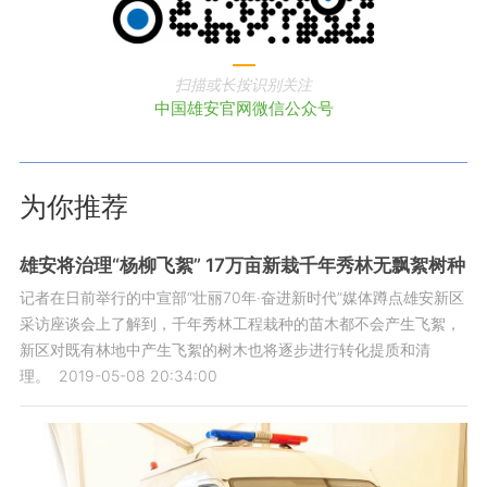
扫描或长按识别关注
中国雄安官网微信公众号
为你推荐
雄安将治理“杨柳飞絮” 17万亩新栽千年秀林无飘絮树种
记者在日前举行的中宣部“壮丽70年·奋进新时代”媒体蹲点雄安新区
采访座谈会上了解到，千年秀林工程栽种的苗木都不会产生飞絮，
新区对既有林地中产生飞絮的树木也将逐步进行转化提质和清
理。
2019-05-08 20:34:00