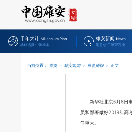
千年大计
雄安新闻
Millennium Plan
News
战略选择 中国样本
消息总汇 瞭望高地
当前位置：
首页
>
雄安新闻
>
最新播报
>
正文
新华社北京5月6日电
员和部署做好2019年
任重大。