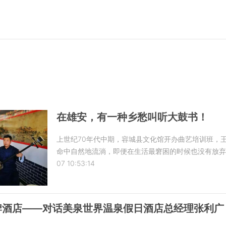
在雄安，有一种乡愁叫听大鼓书！
上世纪70年代中期，容城县文化馆开办曲艺培训班，
命中自然地流淌，即便在生活最窘困的时候也没有放弃
07 10:53:14
牌酒店——对话美泉世界温泉假日酒店总经理张利广