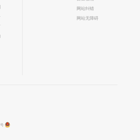
划
网站纠错
居
网站无障碍
市
构
9号