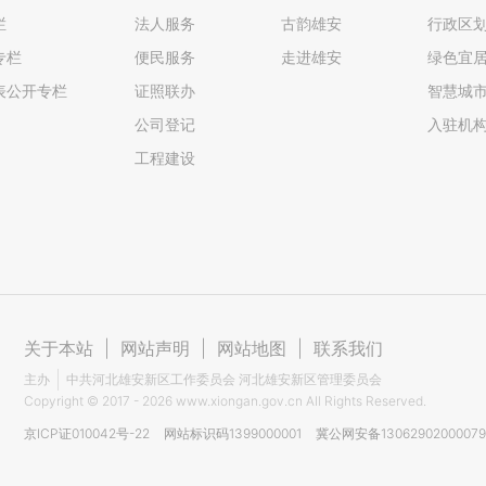
栏
法人服务
古韵雄安
行政区
专栏
便民服务
走进雄安
绿色宜
表公开专栏
证照联办
智慧城
公司登记
入驻机
工程建设
关于本站
|
网站声明
|
网站地图
|
联系我们
主办
中共河北雄安新区工作委员会 河北雄安新区管理委员会
Copyright ©
2017 - 2026
www.xiongan.gov.cn All Rights Reserved.
京ICP证010042号-22
网站标识码1399000001
冀公网安备1306290200007