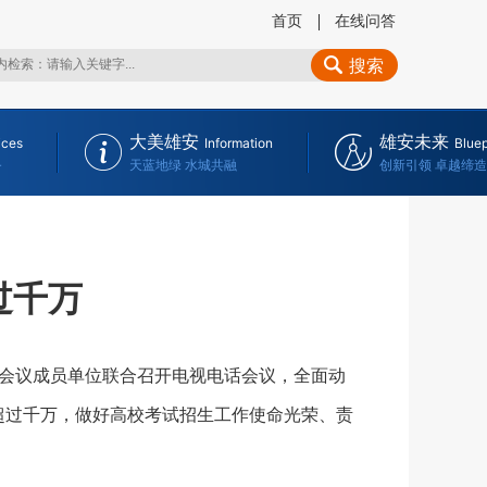
首页
在线问答
搜索
大美雄安
雄安未来
ices
Information
Bluep
务
天蓝地绿 水城共融
创新引领 卓越缔造
过千万
会议成员单位联合召开电视电话会议，全面动
超过千万，做好高校考试招生工作使命光荣、责