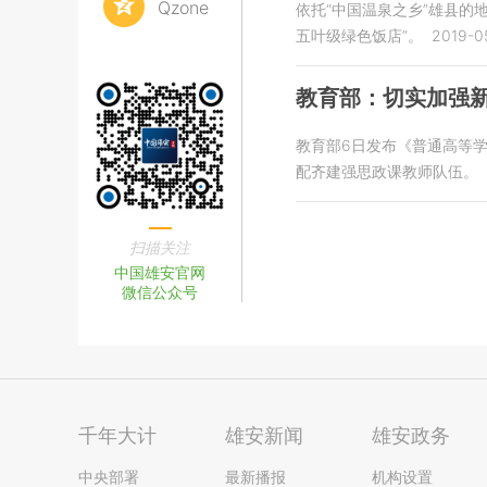
Qzone
依托“中国温泉之乡”雄县
五叶级绿色饭店”。
2019-05
教育部：切实加强
教育部6日发布《普通高等学
配齐建强思政课教师队伍。
扫描关注
中国雄安官网
微信公众号
千年大计
雄安新闻
雄安政务
中央部署
最新播报
机构设置