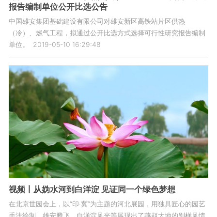
报告编制单位公开比选公告
中国雄安集团基础建设有限公司对雄安新区高铁站片区供热
（冷）、燃气工程，拟通过公开比选方式选择可行性研究报告编制
单位。
2019-05-10 16:29:48
视频丨从妫水河到白洋淀 见证同一个绿色梦想
在北京世园会上，以“印·冀”为主题的河北展园，用独具匠心的园艺
手法绘制，雄安腾飞、白洋淀风光等展现出了燕赵大地的别样风情