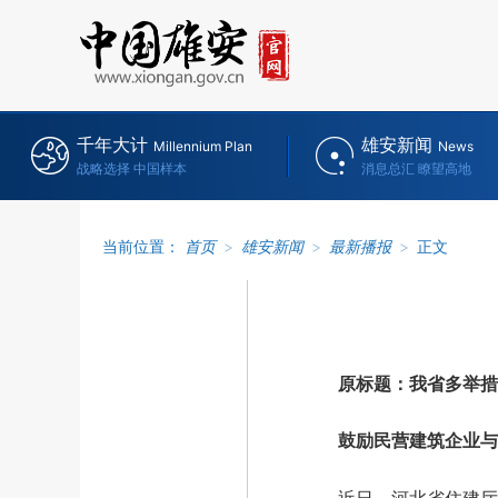
千年大计
雄安新闻
Millennium Plan
News
战略选择 中国样本
消息总汇 瞭望高地
当前位置：
首页
>
雄安新闻
>
最新播报
>
正文
原标题：我省多举措
鼓励民营建筑企业与国