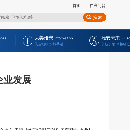
首页
在线问答
搜索
大美雄安
雄安未来
ices
Information
Bluep
务
天蓝地绿 水城共融
创新引领 卓越缔造
企业发展