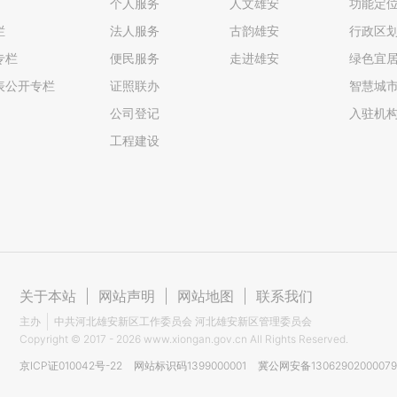
个人服务
人文雄安
功能定
栏
法人服务
古韵雄安
行政区
专栏
便民服务
走进雄安
绿色宜
表公开专栏
证照联办
智慧城
公司登记
入驻机
工程建设
关于本站
|
网站声明
|
网站地图
|
联系我们
主办
中共河北雄安新区工作委员会 河北雄安新区管理委员会
Copyright ©
2017 - 2026
www.xiongan.gov.cn All Rights Reserved.
京ICP证010042号-22
网站标识码1399000001
冀公网安备1306290200007