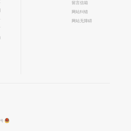
位
留言信箱
划
网站纠错
居
网站无障碍
市
构
9号