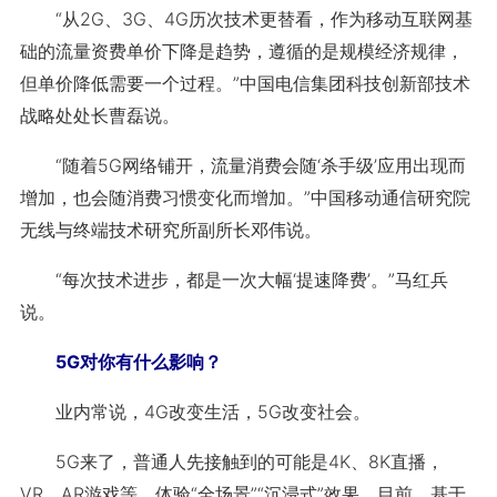
“从2G、3G、4G历次技术更替看，作为移动互联网基
础的流量资费单价下降是趋势，遵循的是规模经济规律，
但单价降低需要一个过程。”中国电信集团科技创新部技术
战略处处长曹磊说。
“随着5G网络铺开，流量消费会随‘杀手级’应用出现而
增加，也会随消费习惯变化而增加。”中国移动通信研究院
无线与终端技术研究所副所长邓伟说。
“每次技术进步，都是一次大幅‘提速降费’。”马红兵
说。
5G对你有什么影响？
业内常说，4G改变生活，5G改变社会。
5G来了，普通人先接触到的可能是4K、8K直播，
VR、AR游戏等，体验“全场景”“沉浸式”效果。目前，基于