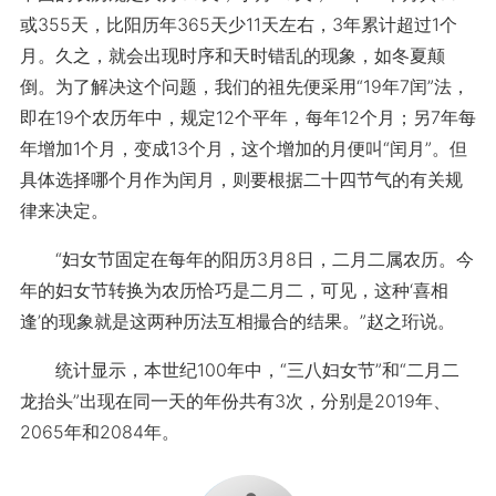
或355天，比阳历年365天少11天左右，3年累计超过1个
月。久之，就会出现时序和天时错乱的现象，如冬夏颠
倒。为了解决这个问题，我们的祖先便采用“19年7闰”法，
即在19个农历年中，规定12个平年，每年12个月；另7年每
年增加1个月，变成13个月，这个增加的月便叫“闰月”。但
具体选择哪个月作为闰月，则要根据二十四节气的有关规
律来决定。
“妇女节固定在每年的阳历3月8日，二月二属农历。今
年的妇女节转换为农历恰巧是二月二，可见，这种‘喜相
逢’的现象就是这两种历法互相撮合的结果。”赵之珩说。
统计显示，本世纪100年中，“三八妇女节”和“二月二
龙抬头”出现在同一天的年份共有3次，分别是2019年、
2065年和2084年。