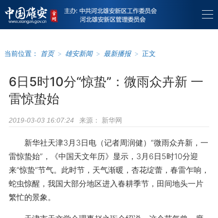
当前位置：
首页
>
雄安新闻
>
最新播报
>
正文
6日5时10分“惊蛰”：微雨众卉新 一
雷惊蛰始
来源：
新华网
2019-03-03 16:07:24
新华社天津3月3日电（记者周润健）“微雨众卉新，一
雷惊蛰始”，《中国天文年历》显示，3月6日5时10分迎
来“惊蛰”节气。此时节，天气渐暖，杏花绽蕾，春雷乍响，
蛇虫惊醒，我国大部分地区进入春耕季节，田间地头一片
繁忙的景象。