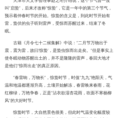
天津市天文学会理事赵之珩介绍说，这个节气曾一度
叫“启蛰”，后来才改称“惊蛰”，它是一年中的第三个节气，
预示着仲春时节的开始。惊蛰的含义是，到此时节开始有
雷，蛰伏的虫子听到雷声，受惊而苏醒过来，结束了冬
眠。
古籍《月令七十二候集解》中说：“二月节万物出于
震，震为雷，故曰‘惊蛰’，是蛰虫惊而出走矣。”但是事实上
使冬眠动物苏醒出土的，并不是隆隆的雷声，春回大地才
是他们“惊而出走”的真正原因。
“春雷响，万物长”，惊蛰时节，时值“九九”艳阳天，气
温和地温都逐渐升高，土壤开始解冻，春雷唤来春雨，花
红柳绿，万艳争春，正是“沾衣欲湿杏花雨，吹面不寒杨柳
风”的大好时节。
惊蛰时节，大自然景色很美，但此时气温变化幅度较