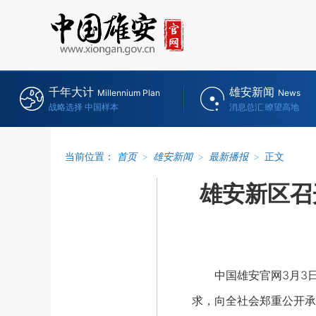
千年大计
雄安新闻
Millennium Plan
News
战略选择 中国样本
消息总汇 瞭望高地
当前位置：
首页
>
雄安新闻
>
最新播报
>
正文
雄安新区召
中国雄安官网3月3日电
求，向全社会郑重公开承