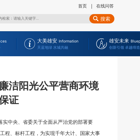
首页
在线问答
搜索
大美雄安
雄安未来
ices
Information
Bluep
务
天蓝地绿 水城共融
创新引领 卓越缔造
建廉洁阳光公平营商环境
保证
彻落实中央、省委关于全面从严治党的部署要
工程、标杆工程，为实现千年大计、国家大事