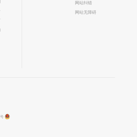
划
网站纠错
居
网站无障碍
市
构
9号