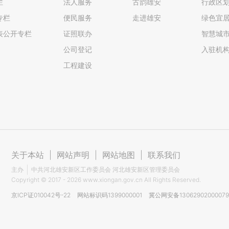
栏
法人服务
古韵雄安
行政区
专栏
便民服务
走进雄安
绿色宜
表公开专栏
证照联办
智慧城
公司登记
入驻机
工程建设
关于本站
|
网站声明
|
网站地图
|
联系我们
主办
中共河北雄安新区工作委员会 河北雄安新区管理委员会
Copyright ©
2017 - 2026
www.xiongan.gov.cn All Rights Reserved.
京ICP证010042号-22
网站标识码1399000001
冀公网安备1306290200007