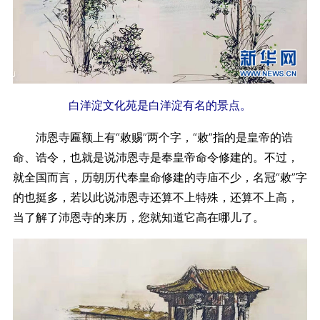
白洋淀文化苑是白洋淀有名的景点。
沛恩寺匾额上有“敕赐”两个字，“敕”指的是皇帝的诰
命、诰令，也就是说沛恩寺是奉皇帝命令修建的。不过，
就全国而言，历朝历代奉皇命修建的寺庙不少，名冠“敕”字
的也挺多，若以此说沛恩寺还算不上特殊，还算不上高，
当了解了沛恩寺的来历，您就知道它高在哪儿了。