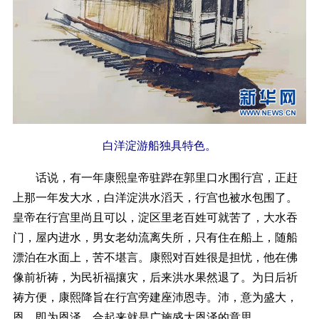
白洋淀游船独具特色。
话说，有一年康熙皇帝驻跸在郭里口水围行宫，正赶
上那一年发大水，白洋淀洪水滔天，行宫也被水包围了。
皇帝在行宫里尚且可以，淀区里老百姓可就苦了，大水吞
门，屋内进水，男女老幼流离失所，只有住在船上，随船
漂泊在水面上，苦不堪言。康熙对百姓很是担忧，他在佛
像前祈祷，为民祈福攘灾，后来洪水果然退了。为日后祈
祷方便，康熙降旨在行宫旁建座沛恩寺。沛，意为盛大，
恩，即为恩泽，合起来就是广施盛大恩泽的意思。