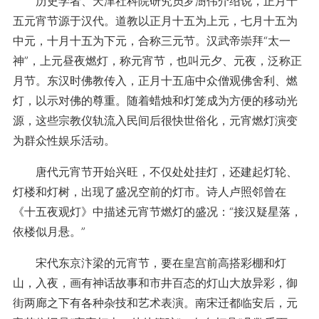
历史学者、天津社科院研究员罗澍伟介绍说，正月十
五元宵节源于汉代。道教以正月十五为上元，七月十五为
中元，十月十五为下元，合称三元节。汉武帝崇拜“太一
神”，上元昼夜燃灯，称元宵节，也叫元夕、元夜，泛称正
月节。东汉时佛教传入，正月十五庙中众僧观佛舍利、燃
灯，以示对佛的尊重。随着蜡烛和灯笼成为方便的移动光
源，这些宗教仪轨流入民间后很快世俗化，元宵燃灯演变
为群众性娱乐活动。
唐代元宵节开始兴旺，不仅处处挂灯，还建起灯轮、
灯楼和灯树，出现了盛况空前的灯市。诗人卢照邻曾在
《十五夜观灯》中描述元宵节燃灯的盛况：“接汉疑星落，
依楼似月悬。”
宋代东京汴梁的元宵节，要在皇宫前高搭彩棚和灯
山，入夜，画有神话故事和市井百态的灯山大放异彩，御
街两廊之下有各种杂技和艺术表演。南宋迁都临安后，元