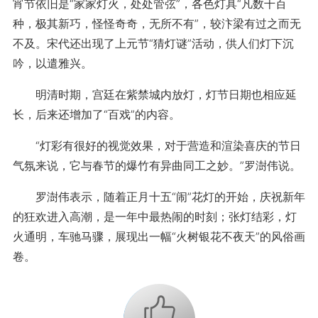
宵节依旧是“家家灯火，处处管弦”，各色灯具“凡数千百
种，极其新巧，怪怪奇奇，无所不有”，较汴梁有过之而无
不及。宋代还出现了上元节“猜灯谜”活动，供人们灯下沉
吟，以遣雅兴。
明清时期，宫廷在紫禁城内放灯，灯节日期也相应延
长，后来还增加了“百戏”的内容。
“灯彩有很好的视觉效果，对于营造和渲染喜庆的节日
气氛来说，它与春节的爆竹有异曲同工之妙。”罗澍伟说。
罗澍伟表示，随着正月十五“闹”花灯的开始，庆祝新年
的狂欢进入高潮，是一年中最热闹的时刻；张灯结彩，灯
火通明，车驰马骤，展现出一幅“火树银花不夜天”的风俗画
卷。
+1