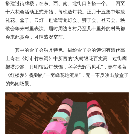
搭建过街牌楼，在东、西、南、北街口各搭一个。十四至
十六花会活动正式开始，每晚放灯花。正月十五集中燃放
礼花、盒子、云灯，也邀请龙灯会、狮子会、登云会、秧
歌会等来村里表演。届时周边各村乃至几十里外的村民都
会来此赏会，可谓盛况空前。
其中的盒子会独具特色。描绘盒子会的诗词有清代高
士奇在《灯市竹枝词》中所言的“火树银花百丈高，过街鹰
架搭沙篙。月明帘后灯笼锦，字字光辉写凤毛”，更有名著
《红楼梦》提到的“一窝蜂花炮流星”，无一不反映出放盒子
的热闹场景。