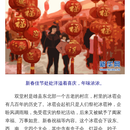
新春佳节处处洋溢着喜庆，年味浓浓。
双堂村是雄县东北部一个古老的村庄，村里的冰雹会
有几百年的历史了。冰雹会起初只是人们祭祀冰雹神，企
盼风调雨顺，免受雹灾的祭祀活动，后来又被赋予了阖家
幸福、万事如意、新春祝福等内容。这个冰雹会下设东、
西、南、北四个大会，其中含有盒子会、灯花会、吵子