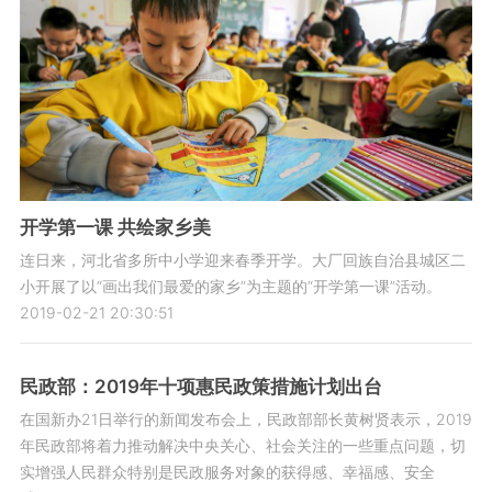
开学第一课 共绘家乡美
连日来，河北省多所中小学迎来春季开学。大厂回族自治县城区二
小开展了以“画出我们最爱的家乡”为主题的“开学第一课”活动。
2019-02-21 20:30:51
民政部：2019年十项惠民政策措施计划出台
在国新办21日举行的新闻发布会上，民政部部长黄树贤表示，2019
年民政部将着力推动解决中央关心、社会关注的一些重点问题，切
实增强人民群众特别是民政服务对象的获得感、幸福感、安全