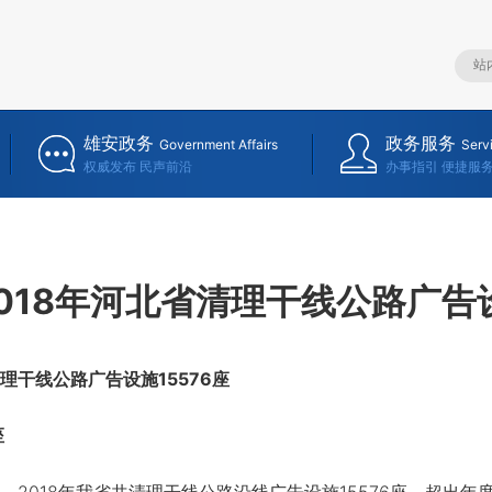
雄安政务
政务服务
Government Affairs
Serv
权威发布 民声前沿
办事指引 便捷服
018年河北省清理干线公路广告设
干线公路广告设施15576座
座