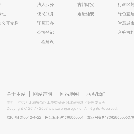
栏
法人服务
古韵雄安
行政区
专栏
便民服务
走进雄安
绿色宜
表公开专栏
证照联办
智慧城
公司登记
入驻机
工程建设
关于本站
|
网站声明
|
网站地图
|
联系我们
主办
中共河北雄安新区工作委员会 河北雄安新区管理委员会
Copyright ©
2017 - 2026
www.xiongan.gov.cn All Rights Reserved.
京ICP证010042号-22
网站标识码1399000001
冀公网安备1306290200007