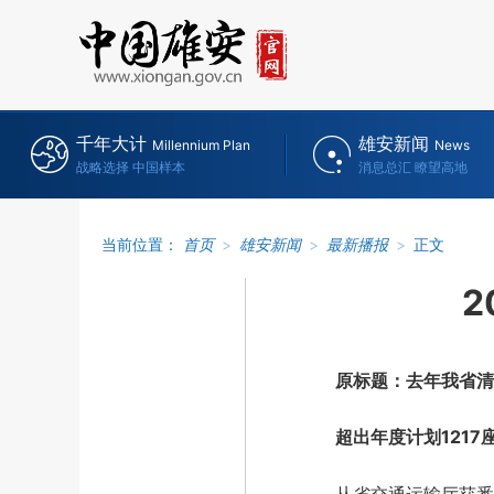
千年大计
雄安新闻
Millennium Plan
News
战略选择 中国样本
消息总汇 瞭望高地
当前位置：
首页
>
雄安新闻
>
最新播报
>
正文
2
原标题：去年我省清理
超出年度计划1217