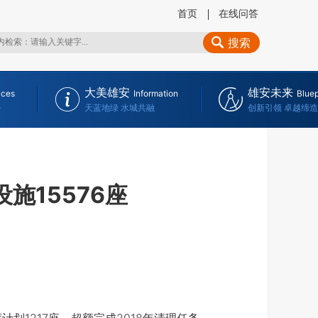
首页
在线问答
搜索
大美雄安
雄安未来
ices
Information
Bluep
务
天蓝地绿 水城共融
创新引领 卓越缔造
施15576座