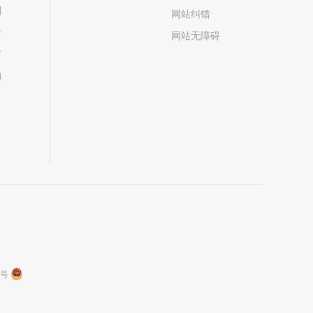
划
网站纠错
居
网站无障碍
市
构
9号