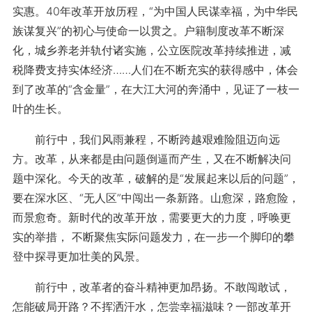
实惠。40年改革开放历程，“为中国人民谋幸福，为中华民
族谋复兴”的初心与使命一以贯之。户籍制度改革不断深
化，城乡养老并轨付诸实施，公立医院改革持续推进，减
税降费支持实体经济……人们在不断充实的获得感中，体会
到了改革的“含金量”，在大江大河的奔涌中，见证了一枝一
叶的生长。
前行中，我们风雨兼程，不断跨越艰难险阻迈向远
方。改革，从来都是由问题倒逼而产生，又在不断解决问
题中深化。今天的改革，破解的是“发展起来以后的问题”，
要在深水区、“无人区”中闯出一条新路。山愈深，路愈险，
而景愈奇。新时代的改革开放，需要更大的力度，呼唤更
实的举措， 不断聚焦实际问题发力，在一步一个脚印的攀
登中探寻更加壮美的风景。
前行中，改革者的奋斗精神更加昂扬。不敢闯敢试，
怎能破局开路？不挥洒汗水，怎尝幸福滋味？一部改革开