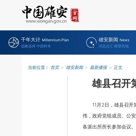
千年大计
雄安新闻
Millennium Plan
News
战略选择 中国样本
消息总汇 瞭望高地
当前位置：
首页
>
雄安新闻
>
最新播报
>
正文
雄县召开
11月2日，雄县召开第
伟，政府党组成员、公安
各派出所所长参加会议。