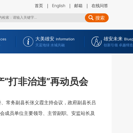
首页
English
邮箱
在线问答
搜索
大美雄安
雄安未来
ices
Information
Bluep
务
天蓝地绿 水城共融
创新引领 卓越缔造
“打非治违”再动员会
委、常务副县长张义霞主持会议，政府副县长吕
会成员单位主要领导、主管副职、安监站长及