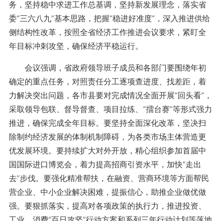
务，坚持稳中求进工作总基调，坚持新发展理念，落实省
委“三六八九”基本思路，把握“稳进好准度”，深入推进供给
侧结构性改革，按照全省经济工作推进会议要求，紧盯全
年目标冲刺攻坚，确保经济平稳运行。
会议强调，省政府领导班子成员和各部门要围绕年初
确定的重点任务，对照责任分工逐项查进度、找差距，着
力解决突出问题，各市县要对完成情况全面开展“回头看”，
采取领导包联、督导督查、项目拉练、“擂台赛”等形式强力
推进，确保完成全年目标。要坚持全面深化改革，坚决扫
除制约经济发展的体制机制障碍，为各类市场主体营造更
优发展环境。要持续扩大对外开放，精心组织参加首届中
国国际进口博览会，着力提高招商引资水平，加快“走出
去”步伐。要强化精准帮扶，在融资、营商环境等方面帮民
营企业、中小企业解决困难，提振信心，助推企业做优做
强。要狠抓落实，提高对各项政策的执行力，推进投资、
工业、消费“百日攻坚”行动方案和系列三年行动计划等落地