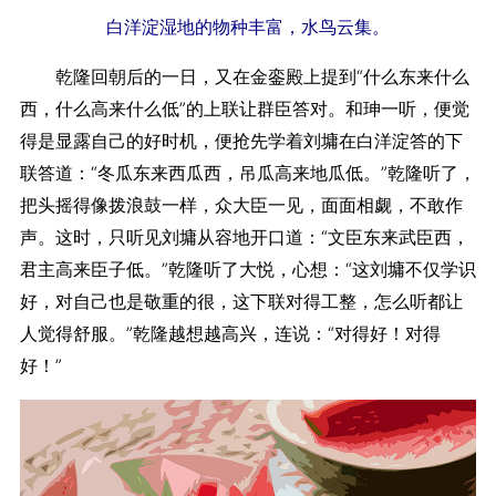
白洋淀湿地的物种丰富，水鸟云集。
乾隆回朝后的一日，又在金銮殿上提到“什么东来什么
西，什么高来什么低”的上联让群臣答对。和珅一听，便觉
得是显露自己的好时机，便抢先学着刘墉在白洋淀答的下
联答道：“冬瓜东来西瓜西，吊瓜高来地瓜低。”乾隆听了，
把头摇得像拨浪鼓一样，众大臣一见，面面相觑，不敢作
声。这时，只听见刘墉从容地开口道：“文臣东来武臣西，
君主高来臣子低。”乾隆听了大悦，心想：“这刘墉不仅学识
好，对自己也是敬重的很，这下联对得工整，怎么听都让
人觉得舒服。”乾隆越想越高兴，连说：“对得好！对得
好！”