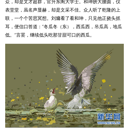
众，却是文才超群，官升东阁大学士。和珅膀大腰圆，仪
表堂堂，虽名声显赫，却是文采不佳。众人听了乾隆的上
联，一个个苦思冥想。刘墉看了看和珅，只见他正挠头抓
耳，便信口答道：“冬瓜冬（东），西瓜西，吊瓜高，地瓜
低。”言罢，继续低头吃那甘甜可口的西瓜。