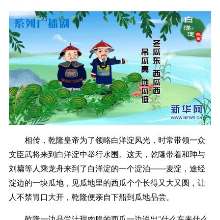
相传，乾隆皇帝为了领略白洋淀风光，时常带领一众
文臣武将来到白洋淀中举行水围。这天，乾隆带着和珅与
刘墉等人乘龙舟来到了白洋淀的一个淀泊——麦淀，途经
淀边的一块瓜地，见瓜地里的西瓜个个长得又大又圆，让
人不禁胃口大开，乾隆便亲自下船到瓜地品尝。
乾隆一边品尝汁甜肉脆的西瓜一边说出“什么东来什么