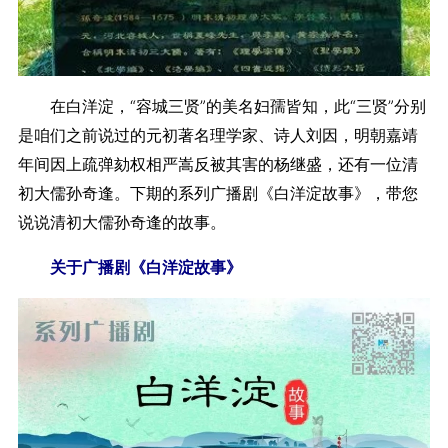
在白洋淀，“容城三贤”的美名妇孺皆知，此“三贤”分别
是咱们之前说过的元初著名理学家、诗人刘因，明朝嘉靖
年间因上疏弹劾权相严嵩反被其害的杨继盛，还有一位清
初大儒孙奇逢。下期的系列广播剧《白洋淀故事》，带您
说说清初大儒孙奇逢的故事。
关于广播剧《白洋淀故事》