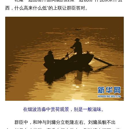
西，什么高来什么低”的上联让群臣答对。
在烟波浩淼中赏荷观景，别是一般滋味。
群臣中，和珅与刘墉分立乾隆左右。刘墉虽貌不出