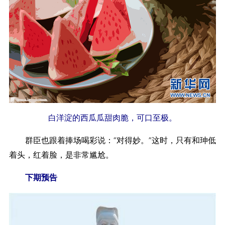
白洋淀的西瓜瓜甜肉脆，可口至极。
群臣也跟着捧场喝彩说：“对得妙。”这时，只有和珅低
着头，红着脸，是非常尴尬。
下期预告