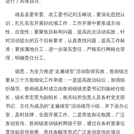
进行了具体指导。
雄县县委常委、农工委书记刘玉峰说，要深化思想认
识，扎扎实实开展好此项工作，工作开展中要形成主动
性、自觉性；要聚焦目标和问题，提高此次活动实效，针
对活动提出的五个目标要求，认真查找问题，提高工作标
准；要按属地分工，进一步落实责任，严格实行网格化管
理，明确责任分工。
据悉，为全力推进“走遍雄安”活动取得实效，昝岗镇主
要从三个方面细化工作举措：一是提高政治站位，加强组
织领导。昝岗镇及时成立由昝岗镇镇党委书记刘振岭任组
长，镇长李宏景为副组长，相关站所负责人及各村党支部
书记、主任为成员的“走遍雄安”活动领导小组，并下设办公
室，及时挂牌，全面开展工作。二是营造舆论氛围，广泛
发动宣传。昝岗镇发动镇村两级干部，通过在各村显著位
置张贴宣传画册、悬挂条幅等形式广泛发动宣传此项活