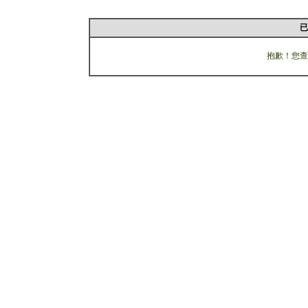
已
抱歉！您查