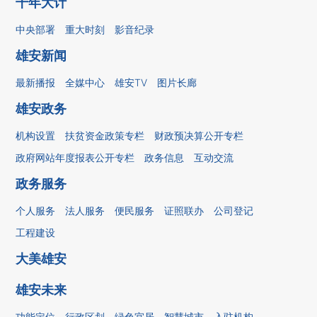
千年大计
中央部署
重大时刻
影音纪录
雄安新闻
最新播报
全媒中心
雄安TV
图片长廊
雄安政务
机构设置
扶贫资金政策专栏
财政预决算公开专栏
政府网站年度报表公开专栏
政务信息
互动交流
政务服务
个人服务
法人服务
便民服务
证照联办
公司登记
工程建设
大美雄安
雄安未来
功能定位
行政区划
绿色宜居
智慧城市
入驻机构