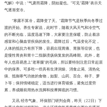
气解》中说：“气肃而霜降，阴始凝也。”可见“霜降”表示天
气逐渐变冷。
“寒露不算冷，霜降变了天。”霜降节气是秋季向冬季过
渡的开始。养生专家说，此时节，随着大风天气和冷空气
的不断光临，温度迅速下降，大家要注意保暖，防止着凉
感冒和心脑血管疾病的发生。霜降过后，气温变化不定，
人体的抵抗力有所下降，容易出现胃痛、胃胀等症状，也
是慢性胃炎和胃十二指肠溃疡病复发的高峰期。此外，老
年人也容易患上“老寒腿”的毛病，所以要特别注意日常起居
中的保养。可多吃一些具有生津润燥、消食止渴、清热化
痰、抵御寒气功效的食物，如梨、山药、百合、柿子、萝
卜等；保持情绪稳定，适当进行体育锻炼，避免过度劳
累，养成睡前用热水洗脚和按摩脚底的习惯。
又讯 经市气象、环保部门研判会商，昨天（22日）下