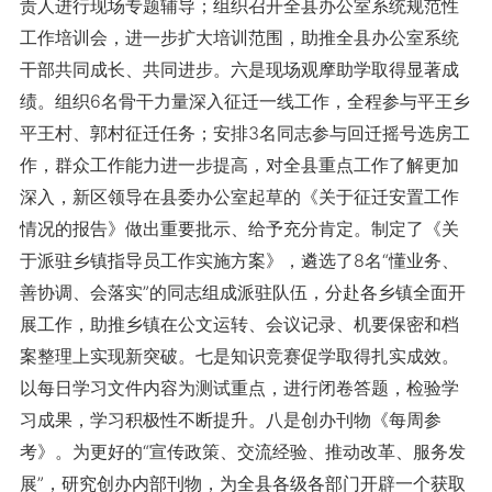
责人进行现场专题辅导；组织召开全县办公室系统规范性
工作培训会，进一步扩大培训范围，助推全县办公室系统
干部共同成长、共同进步。六是现场观摩助学取得显著成
绩。组织6名骨干力量深入征迁一线工作，全程参与平王乡
平王村、郭村征迁任务；安排3名同志参与回迁摇号选房工
作，群众工作能力进一步提高，对全县重点工作了解更加
深入，新区领导在县委办公室起草的《关于征迁安置工作
情况的报告》做出重要批示、给予充分肯定。制定了《关
于派驻乡镇指导员工作实施方案》，遴选了8名“懂业务、
善协调、会落实”的同志组成派驻队伍，分赴各乡镇全面开
展工作，助推乡镇在公文运转、会议记录、机要保密和档
案整理上实现新突破。七是知识竞赛促学取得扎实成效。
以每日学习文件内容为测试重点，进行闭卷答题，检验学
习成果，学习积极性不断提升。八是创办刊物《每周参
考》。为更好的“宣传政策、交流经验、推动改革、服务发
展”，研究创办内部刊物，为全县各级各部门开辟一个获取