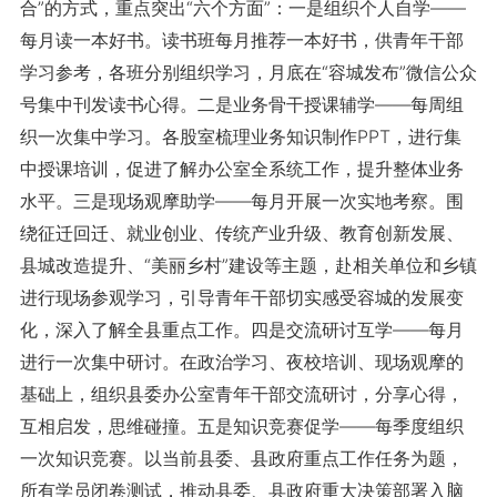
合”的方式，重点突出“六个方面”：一是组织个人自学——
每月读一本好书。读书班每月推荐一本好书，供青年干部
学习参考，各班分别组织学习，月底在“容城发布”微信公众
号集中刊发读书心得。二是业务骨干授课辅学——每周组
织一次集中学习。各股室梳理业务知识制作PPT，进行集
中授课培训，促进了解办公室全系统工作，提升整体业务
水平。三是现场观摩助学——每月开展一次实地考察。围
绕征迁回迁、就业创业、传统产业升级、教育创新发展、
县城改造提升、“美丽乡村”建设等主题，赴相关单位和乡镇
进行现场参观学习，引导青年干部切实感受容城的发展变
化，深入了解全县重点工作。四是交流研讨互学——每月
进行一次集中研讨。在政治学习、夜校培训、现场观摩的
基础上，组织县委办公室青年干部交流研讨，分享心得，
互相启发，思维碰撞。五是知识竞赛促学——每季度组织
一次知识竞赛。以当前县委、县政府重点工作任务为题，
所有学员闭卷测试，推动县委、县政府重大决策部署入脑