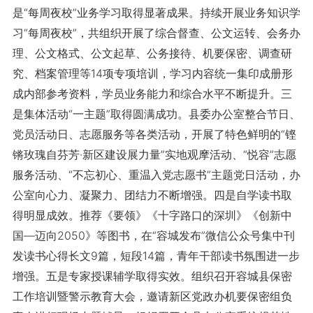
是“每周夜校”业务学习取得显著成果。持续开展业务知识学
习“每周夜校”，共组织开展了综合督查、公文运转、会务办
理、公文格式、公文起草、公务接待、机要保密、调查研
究、档案管理等14项专项培训，学习内容统一集印成册形
成内部参考资料，学员业务能力和综合水平不断提升。三
是集体活动“一主题”取得圆满成功。县委办公室整合节日、
党员活动日、志愿服务等各类活动，开展了特色鲜明的“铿
锵玫瑰自芬芳·新区建设展力量”实地观摩活动、“悦容”志愿
服务活动、“不忘初心、重温入党志愿书”主题党日活动，办
公室向心力、凝聚力、团结力不断增强。四是自学读书取
得明显成效。推荐《要领》《十字路口的深圳》《创新中
国—迈向2050》等图书，在“容城发布”微信公众号集中刊
发读书心得长文9篇，短段14篇，青年干部读书氛围进一步
增强。五是专家授课辅学取得实效。组织召开容城县保密
工作培训暨警示教育大会，邀请新区党政办机要保密组负